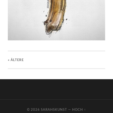
« ÄLTERE
© 2026
SARAHSKUNST
—
HOCH ↑