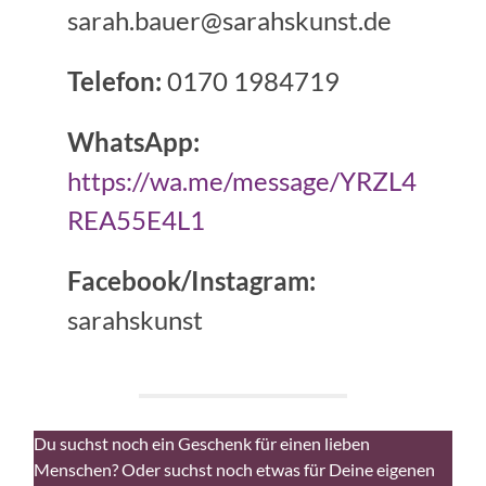
sarah.bauer@sarahskunst.de
Telefon:
0170 1984719
WhatsApp:
https://wa.me/message/YRZL4
REA55E4L1
Facebook/Instagram:
sarahskunst
Du suchst noch ein Geschenk für einen lieben
Menschen? Oder suchst noch etwas für Deine eigenen