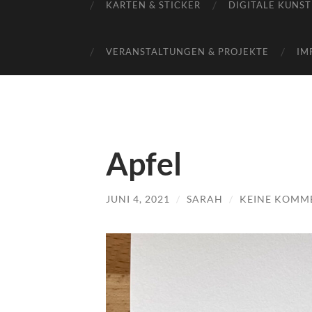
KARTEN & STICKER
DIGITALE KUNST
VERANSTALTUNGEN & PROJEKTE
IM
Apfel
JUNI 4, 2021
/
SARAH
/
KEINE KOMM