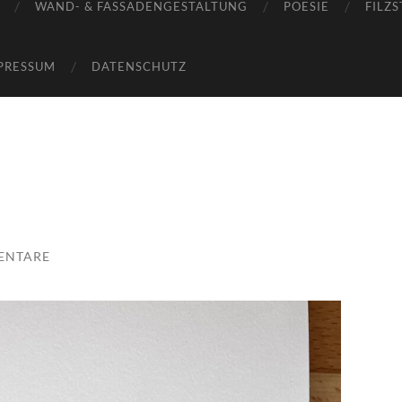
WAND- & FASSADENGESTALTUNG
POESIE
FILZS
PRESSUM
DATENSCHUTZ
ENTARE