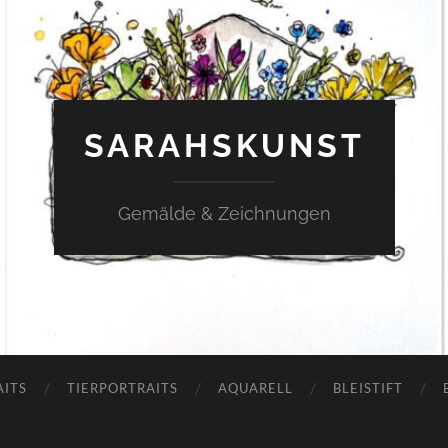
SARAHSKUNST
Gemälde & Zeichnungen
AITS
TIERPORTRAITS
AQUARELL
BLEISTIFT