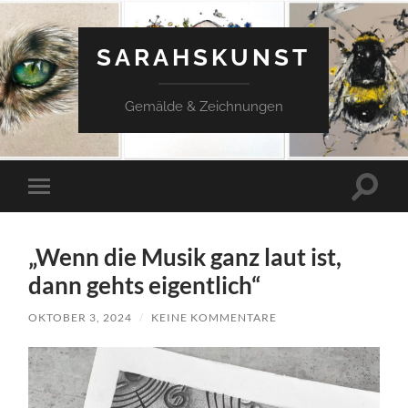
SARAHSKUNST
Gemälde & Zeichnungen
Suchfe
Mobile-
ein-/a
Menü
ein-/ausblenden
„Wenn die Musik ganz laut ist,
dann gehts eigentlich“
OKTOBER 3, 2024
/
KEINE KOMMENTARE