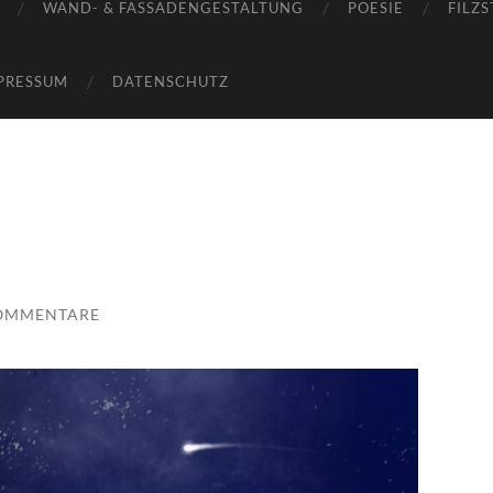
WAND- & FASSADENGESTALTUNG
POESIE
FILZS
PRESSUM
DATENSCHUTZ
KOMMENTARE