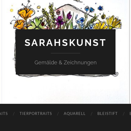
SARAHSKUNST
Gemälde & Zeichnungen
AITS
TIERPORTRAITS
AQUARELL
BLEISTIFT