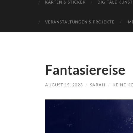
KARTEN & STICKER
DIGITALE KUNST
VERANSTALTUNGEN & PROJEKTE
IM
Fantasiereise
AUGUST 15, 2023
/
SARAH
/
KEINE 