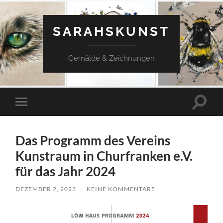
SARAHSKUNST
Gemälde & Zeichnungen
Suchfe
Mobile-
ein-/a
Menü
ein-/ausblenden
Das Programm des Vereins
Kunstraum in Churfranken e.V.
für das Jahr 2024
DEZEMBER 2, 2023
/
KEINE KOMMENTARE