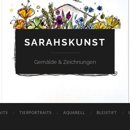
SARAHSKUNST
Gemälde & Zeichnungen
AITS
TIERPORTRAITS
AQUARELL
BLEISTIFT