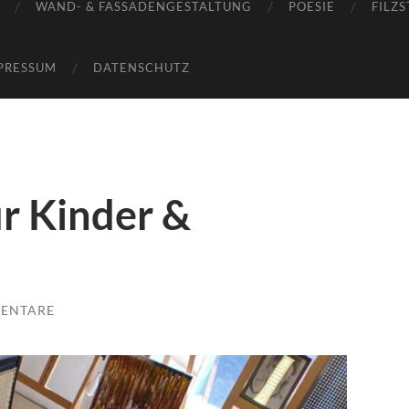
WAND- & FASSADENGESTALTUNG
POESIE
FILZS
PRESSUM
DATENSCHUTZ
r Kinder &
ENTARE