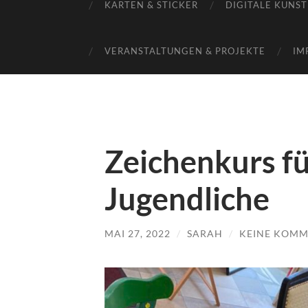
KARTEN & STICKER
DIGITALE KUNST
VERANSTALTUNGEN & PROJEKTE
IM
Zeichenkurs fü
Jugendliche
MAI 27, 2022
/
SARAH
/
KEINE KOMM